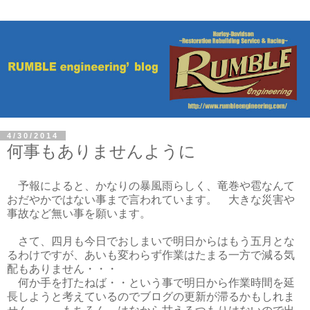
4/30/2014
何事もありませんように
予報によると、かなりの暴風雨らしく、竜巻や雹なんて
おだやかではない事まで言われています。 大きな災害や
事故など無い事を願います。
さて、四月も今日でおしまいで明日からはもう五月とな
るわけですが、あいも変わらず作業はたまる一方で減る気
配もありません・・・
何か手を打たねば・・という事で明日から作業時間を延
長しようと考えているのでブログの更新が滞るかもしれま