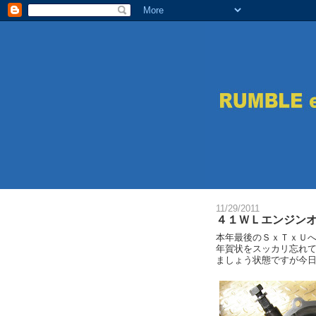
11/29/2011
４１ＷＬエンジン
本年最後のＳｘＴｘＵ
年賀状をスッカリ忘れ
ましょう状態ですが今