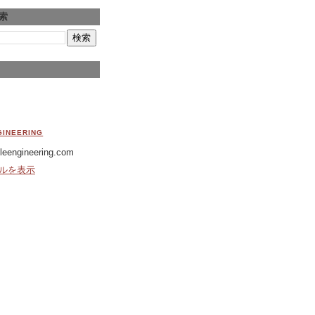
索
GINEERING
leengineering.com
ルを表示