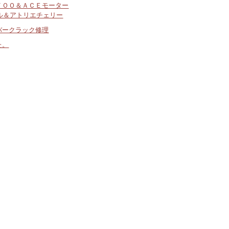
ＴＯＯ＆ＡＣＥモーター
ル＆アトリエチェリー
バークラック修理
た。