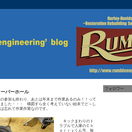
フォロワー
オーバーホール
への参加も終わり、あとは年末まで作業あるのみ！！って
てました・・・ 構図すら全く考えていない始末でど～し
日は忘れて作業作業なのです。
キックまわりのト
ラブルで入庫のＣｈ
ｅｒｒｙくん号、毎