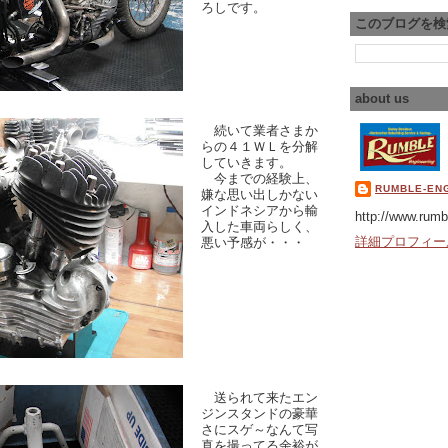
ろしです。
このブログを検
about us
続いて業者さまか
らの４１ＷＬを分解
していきます。
今までの経験上、
RUMBLE-EN
嫌な思い出しかない
インドネシアから輸
http://www.rumb
入した車両らしく、
詳細プロフィー
悪い予感が・・・
送られて来たエン
ジンスタンドの豪華
さにスゲ～なんて写
真を撮ってる余裕が