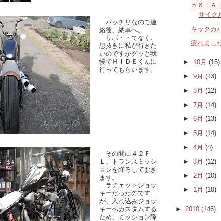
５６ＴＡ
サイク
バッチリなので連
キックカ
絡後、納車へ。
サボ・・でなく、
疲れまし
息抜きに私が行きた
いのですがグッと我
慢でＨＩＤＥくんに
►
10月
(15)
行ってもらいます。
►
9月
(13)
►
8月
(12)
►
7月
(14)
►
6月
(13)
►
5月
(14)
►
4月
(8)
その間に４２Ｆ
►
3月
(12)
Ｌ、トランスミッシ
ョンを降ろしておき
►
2月
(10)
ます。
ラチェットジョッ
►
1月
(10)
キーだったのです
が、入れ込みジョッ
►
2010
(146)
キーへカスタムする
ため、ミッション降