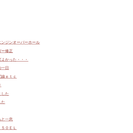
エンジンオーバーホール
ガー修正
ばよかった・・・
の一日
配線ｅｔｃ
Ｕ
ました
した
あと一息
・５０ＥＬ