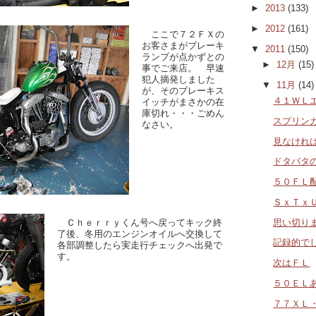
►
2013
(133)
►
2012
(161)
ここで７２ＦＸの
お客さまがブレーキ
▼
2011
(150)
ランプが点かずとの
►
12月
(15)
事でご来店。 早速
犯人摘発しました
▼
11月
(14)
が、そのブレーキス
４１ＷＬ
イッチがまさかの在
庫切れ・・・ごめん
スプリン
なさい。
見なけれ
ドタバタ
５０ＦＬ
ＳｘＴｘ
思い切り
Ｃｈｅｒｒｙくん号へ戻ってキック終
了後、冬用のエンジンオイルへ交換して
記録的で
各部調整したら実走行チェックへ出発で
す。
次はＦＬ
５０ＥＬ
７７ＸＬ