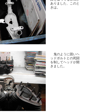
ありました、このと
きは。
鬼のように固いヘ
ッドボルトとの死闘
を制してヘッドが開
きました。