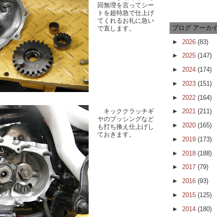
回無理を言ってシー
トを超特急で仕上げ
てくれるお礼に急い
ブログ アーカ
で直します。
►
2026
(83)
►
2025
(147)
►
2024
(174)
►
2023
(151)
►
2022
(164)
キッククラッチギ
►
2021
(211)
ヤのブッシングなど
►
2020
(165)
も打ち換え仕上げし
ておきます。
►
2019
(173)
►
2018
(188)
►
2017
(79)
►
2016
(93)
►
2015
(125)
►
2014
(180)