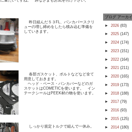
当に重たいですね。 みなさまもお気を付け下さい。
ブログ アーカ
昨日組んだ５３FL、パンカバースクリ
►
2026
(83)
ューの増し締めをしたら積み込む準備を
していきます。
►
2025
(147)
►
2024
(174)
►
2023
(151)
►
2022
(164)
►
2021
(211)
各部ガスケット、ボルトなどなど全て
►
2020
(165)
用意しておきます。
ヘッド・ベース・パンカバーなどのガ
►
2019
(173)
スケットはCOMETICを使います。 イン
テークシールはPEEK材の物を使います。
►
2018
(188)
►
2017
(79)
►
2016
(93)
►
2015
(125)
しっかり規定トルクで組んで一休み。
►
2014
(180)