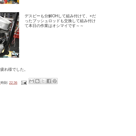
デスビーも分解OHして組み付けて、×だ
ったプッシュロッドも交換して組み付け
て本日の作業はオシマイです～～
でした。
時刻:
22:36