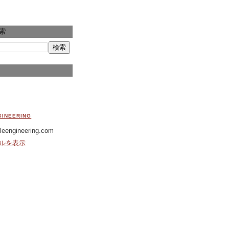
索
GINEERING
leengineering.com
ルを表示