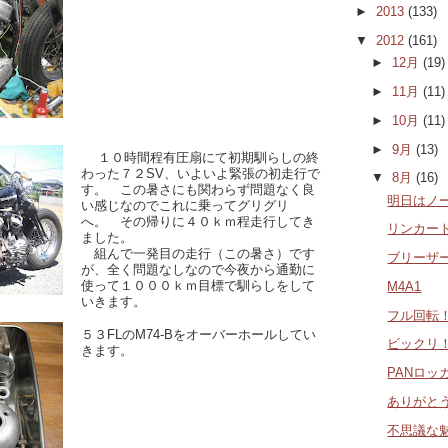
►
2013
(133)
▼
2012
(161)
►
12月
(19)
►
11月
(11)
►
10月
(11)
►
9月
(13)
１０時間程有圧扇にて初期馴らしの終
わった７２SV、いよいよ緊張の初走行で
▼
8月
(16)
す。 この暑さにも関わらず問題なく良
明日はノ
い感じなのでこれに乗ってグリグリ
へ。 その帰りに４０ｋｍ程走行してき
リンカー
ました。
組んで一発目の走行（この暑さ）です
ブリーザ
が、全く問題なしなので今夜から通勤に
使って１０００ｋｍ目標で馴らしをして
M4A1
いきます。
フル回転
５３FLのM74-Bをオーバーホールしてい
ビックリ
きます。
PANロッ
ありがと
不思議な