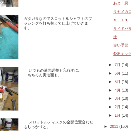
あと一息
リヤメカ
ガタガタなのでスロットルシャフトのブ
８・１１
ッシングを打ち替えて仕上げていきま
す。
サイドバ
汗
赤い季節
4SPキッ
►
7月
(14)
いつもの油面調整も忘れずに。
►
6月
(11)
もちろん実油面も。
►
5月
(15)
►
4月
(13)
►
3月
(10)
►
2月
(14)
►
1月
(14)
スロットルディスクの全開位置合わせ
►
2011
(150)
もしっかりと。