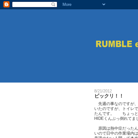
8/21/2012
ビックリ！！
先週の事なのですが、作
いたのですが、トイレ
たんです。 ちょっと
HIDEくんぶっ倒れてま
原因は熱中症だったん
いので日中の作業場内