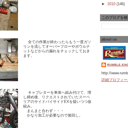
►
2010
(146)
このブログを検
about us
全ての作業が終わったらもう一度ガソ
リンを流してオーバーフローやボウルナ
ットなどからの漏れをチェックしておき
ます。
RUMBLE-EN
http://www.rumb
詳細プロフィー
キャブレターを車体へ組み付けて、増
し締め後、リクエストされていたスーペ
リアのサイドバイサイドEXを疑いつつ仮
組み。
まんまと合わず・・・
かなり加工が必要なので後回し。